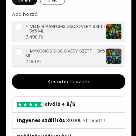
55 ML
5 ML
Add hozzá:
+
VELIXIR PARFUMS DISCOVERY SZETT
- 3x5 ML
7.490 Ft
+
MYKONOS DISCOVERY SZETT - 3x5
ML
7.190 Ft
Kosárba teszem
Kiváló 4.9/5
Ingyenes szállítás
30.000 Ft felett!