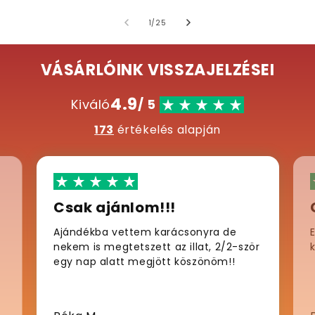
/
1
/
25
VÁSÁRLÓINK VISSZAJELZÉSEI
4.9
Kiváló
/ 5
173
értékelés alapján
Csak ajánlom!!!
Ajándékba vettem karácsonyra de
nekem is megtetszett az illat, 2/2-ször
egy nap alatt megjött köszönöm!!