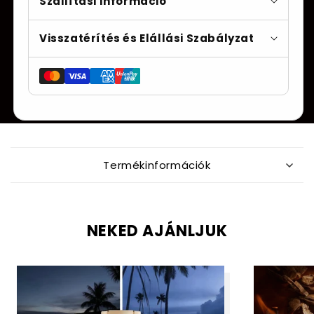
Szállítási Információ
Visszatérítés és Elállási Szabályzat
Termékváltozat:
Ö
s
Termékinformációk
s
z
e
c
NEKED AJÁNLJUK
s
u
k
h