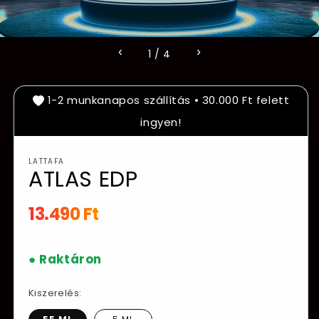
‹
›
1
/
4
1-2 munkanapos szállítás • 30.000 Ft felett
ingyen!
LATTAFA
ATLAS EDP
Normál
13.490 Ft
ár
● Raktáron
Kiszerelés: